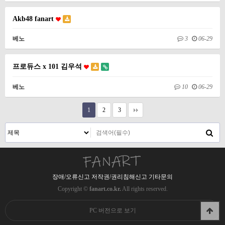
Akb48 fanart
베노
3
06-29
프로듀스 x 101 김우석
베노
10
06-29
1
2
3
장애/오류신고 저작권/권리침해신고 기타문의
Copyright ©
fanart.co.kr.
All rights reserved.
PC 버전으로 보기